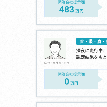
保険会社提示額
483
万円
首・眼・肩・
深夜に走行中、
認定結果をも
50代・会社員・男性
保険会社提示額
0
万円