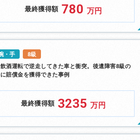
780
最終獲得額
万円
腕・手
8級
飲酒運転で逆走してきた車と衝突。後遺障害8級の
とに賠償金を獲得できた事例
3235
最終獲得額
万円