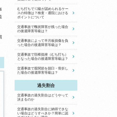
むち打ちで12級が認められるケー
事
スの特徴は？検査・通院における
益
ポイントについて
交通事故で醜状障害が残った場合
の後遺障害等級は？
償
交通事故によって半月板損傷を負
った場合の後遺障害等級は？
交通事故で頚椎捻挫（むち打ち）
となった場合の後遺障害等級は？
交通事故で股関節を脱臼・骨折し
た場合の後遺障害等級は？
過失割合
交通事故の過失割合はどうやって
決まるのか
交通事故の過失割合に納得できな
い場合はどうすべきか？簡単に認