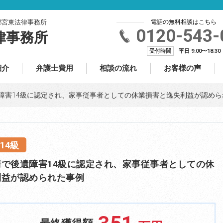
都宮東法律事務所
電話の無料相談はこちら
0120-543-
律事務所
受付時間
平日 9:00〜18:30
紹介
弁護士費用
相談の流れ
お客様の声
障害14級に認定され、家事従事者としての休業損害と逸失利益が認めら
14級
で後遺障害14級に認定され、家事従事者としての休
利益が認められた事例