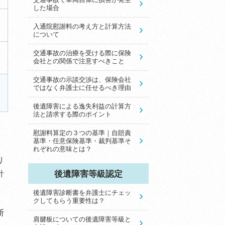
した場合
入通院慰謝料の考え方と計算方法
について
交通事故の治療を受ける際に保険
会社との関係で注意すべきこと
交通事故の示談交渉は、保険会社
ではなく弁護士に任せるべき理由
後遺障害による逸失利益の計算方
法と請求する際のポイント
慰謝料算定の３つの基準｜自賠責
基準・任意保険基準・裁判基準そ
れぞれの意味とは？
り
針
後遺障害等級認定
後遺障害診断書を弁護士にチェッ
クしてもらう重要性は？
断
肩腱板についての後遺障害等級と