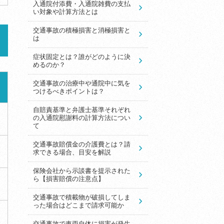
入通院付添費・入通院雑費の支払
い対象や計算方法とは
交通事故の積極損害と消極損害と
は
症状固定とは？誰がどのように決
めるのか？
交通事故の治療中や通院中に気を
つけるべきポイントは？
自賠責基準と弁護士基準それぞれ
の入通院慰謝料の計算方法につい
て
交通事故賠償金の介護費とは？請
求できる場合、目安を解説
保険会社から示談書を提示された
ら【損害賠償の注意点】
交通事故で積載物が破損してしま
った場合はどこまで請求可能か
交通事故で車両自体に損害が発生