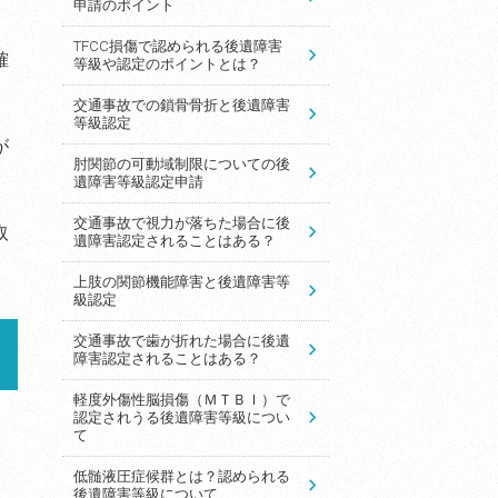
申請のポイント
TFCC損傷で認められる後遺障害
確
等級や認定のポイントとは？
交通事故での鎖骨骨折と後遺障害
等級認定
が
肘関節の可動域制限についての後
遺障害等級認定申請
交通事故で視力が落ちた場合に後
取
遺障害認定されることはある？
上肢の関節機能障害と後遺障害等
級認定
交通事故で歯が折れた場合に後遺
障害認定されることはある？
軽度外傷性脳損傷（ＭＴＢＩ）で
認定されうる後遺障害等級につい
て
低髄液圧症候群とは？認められる
後遺障害等級について