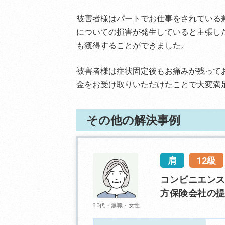
被害者様はパートでお仕事をされている
についての損害が発生していると主張し
も獲得することができました。
被害者様は症状固定後もお痛みが残って
金をお受け取りいただけたことで大変満
その他の解決事例
肩
12級
コンビニエン
方保険会社の提
80代・無職・女性