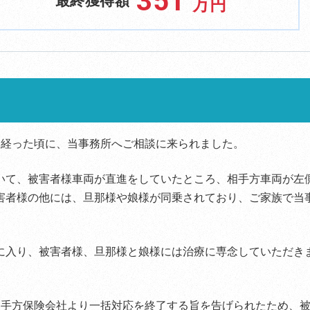
351
最終獲得額
万円
月経った頃に、当事務所へご相談に来られました。
いて、被害者様車両が直進をしていたところ、相手方車両が左
害者様の他には、旦那様や娘様が同乗されており、ご家族で当
に入り、被害者様、旦那様と娘様には治療に専念していただき
相手方保険会社より一括対応を終了する旨を告げられたため、