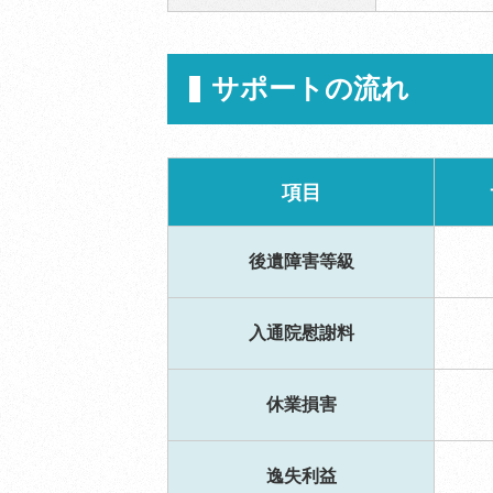
サポートの流れ
項目
後遺障害等級
入通院慰謝料
休業損害
逸失利益