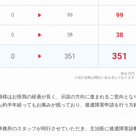
99
0
99
38
0
38
351
0
351
単位:万円
※合計金額は既払い金を含んでおります
娘様はお怪我の経過が良く、示談の方向に進まれるご意向とな
ら約半年経ってもお痛みが残っており、後遺障害申請を行う方
事務所のスタッフが同行させていただき、主治医に後遺障害診