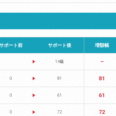
サポート前
サポート後
増額幅
–
14級
81
0
81
61
0
61
72
0
72