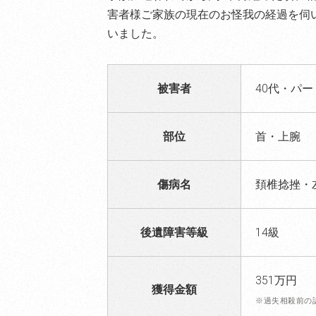
害者様ご家族の現在のお怪我の経過を伺
いました。
被害者
40代・パ
部位
首・上腕
傷病名
頚椎捻挫・
後遺障害等級
14級
351万円
獲得金額
※過失相殺前の