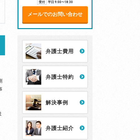
受付
平日 9:00〜18:30
メールでのお問い合わせ
弁護士費用
弁護士特約
側
事
解決事例
ま
弁護士紹介
被