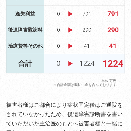
791
逸失利益
0
791
290
後遺障害慰謝料
0
290
41
治療費等その他
0
41
1224
合計
0
1224
単位:万円
※合計金額は既払い金を含んでおります
被害者様はご都合により症状固定後はご通院を
されていなかったため、後遺障害診断書を書い
ていただいた主治医のもとへ被害者様と一緒に