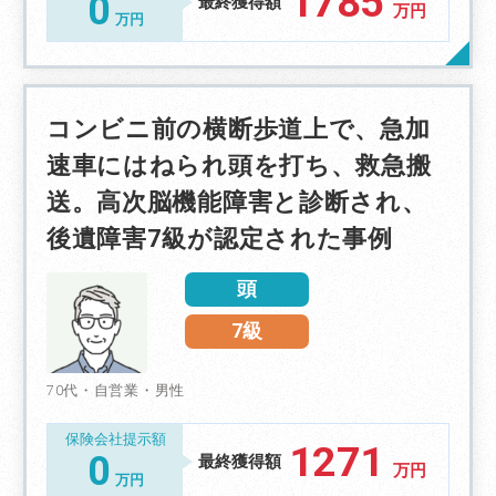
1785
0
最終獲得額
万円
万円
コンビニ前の横断歩道上で、急加
速車にはねられ頭を打ち、救急搬
送。高次脳機能障害と診断され、
後遺障害7級が認定された事例
頭
7級
70代・自営業・男性
保険会社提示額
1271
0
最終獲得額
万円
万円