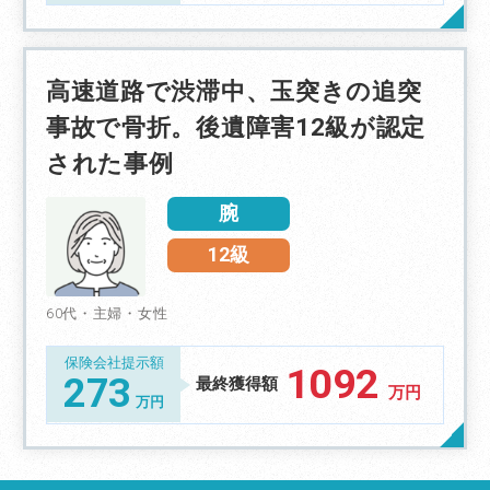
高速道路で渋滞中、玉突きの追突
事故で骨折。後遺障害12級が認定
された事例
腕
12級
60代・主婦・女性
保険会社提示額
1092
273
最終獲得額
万円
万円