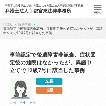
宇都宮の交通事故に強い弁護士なら弁護士法人宇都宮東法律事務所
弁護士法人宇都宮東法律事務所
HOME
解決事例
HOME
事前認定で後遺障害非該当、症状固定後の通院はなかったが、異議
申立てで12級7号に該当した事例
解決事例
弁護士紹介
事前認定で後遺障害非該当、症状固
定後の通院はなかったが、異議申
弁護士費用
立てで12級7号に該当した事例
相談の流れ
左膝
12級
お客様の声
20代・学生・女性