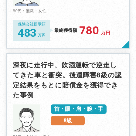
80代・無職・女性
保険会社提示額
780
483
最終獲得額
万円
万円
深夜に走行中、飲酒運転で逆走し
てきた車と衝突。後遺障害8級の認
定結果をもとに賠償金を獲得でき
た事例
首・眼・肩・腕・手
8級