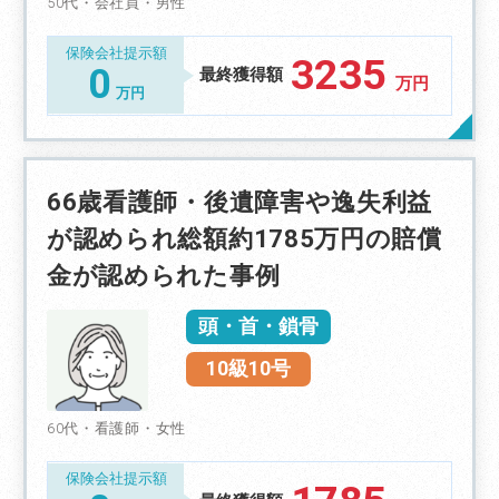
50代・会社員・男性
保険会社提示額
3235
0
最終獲得額
万円
万円
66歳看護師・後遺障害や逸失利益
が認められ総額約1785万円の賠償
金が認められた事例
頭・首・鎖骨
10級10号
60代・看護師・女性
保険会社提示額