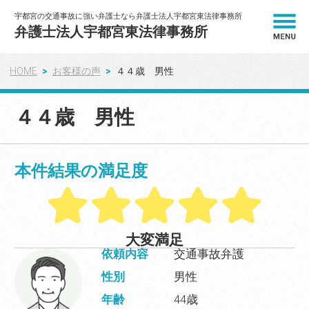
宇都宮の交通事故に強い弁護士なら弁護士法人宇都宮東法律事務所
弁護士法人宇都宮東法律事務所
HOME
お客様の声
４４歳 男性
HOME
４４歳 男性
解決事例
弁護士紹介
本件結果の満足度
弁護士費用
相談の流れ
大変満足
依頼内容
交通事故弁護
性別
男性
お客様の声
年齢
44歳