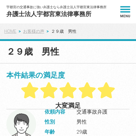
宇都宮の交通事故に強い弁護士なら弁護士法人宇都宮東法律事務所
弁護士法人宇都宮東法律事務所
HOME
お客様の声
２９歳 男性
HOME
２９歳 男性
解決事例
弁護士紹介
本件結果の満足度
弁護士費用
相談の流れ
大変満足
依頼内容
交通事故弁護
性別
男性
お客様の声
年齢
29歳