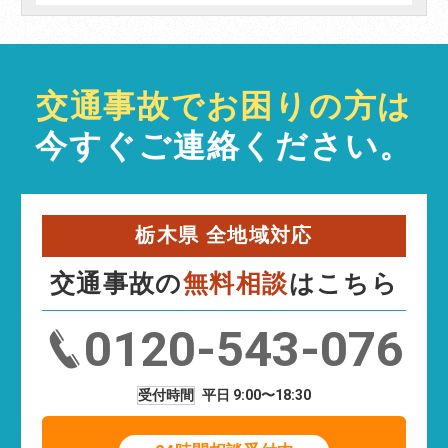
事務所紹介/MAP
メール相談はこちら
交通事故でお困りの方は
LINE相談はこちら
今すぐご連絡ください。
閉じる
栃木県 全地域対応
交通事故の
無料相談
はこちら
0120-543-076
受付時間
平日 9:00〜18:30