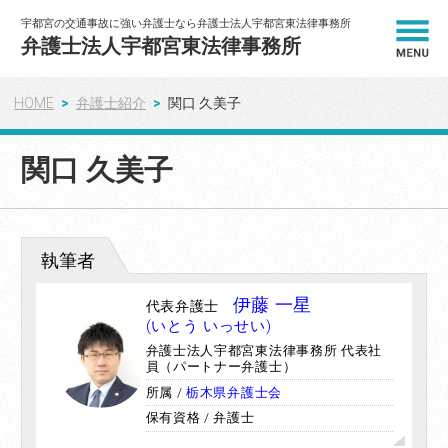
宇都宮の交通事故に強い弁護士なら弁護士法人宇都宮東法律事務所
弁護士法人宇都宮東法律事務所
HOME
弁護士紹介
関口 久美子
HOME
関口 久美子
解決事例
弁護士紹介
執筆者
弁護士費用
伊藤 一星
代表弁護士
(いとう いっせい)
相談の流れ
弁護士法人宇都宮東法律事務所 代表社
員（パートナー弁護士）
所属 /
栃木県弁護士会
お客様の声
保有資格 / 弁護士